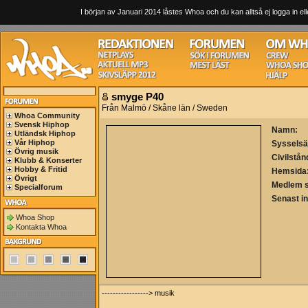
I början av Januari 2014 låstes Whoa och du kan alltså ej logga in ell
smyge P40
Från Malmö / Skåne län / Sweden
Whoa Community
Svensk Hiphop
Namn:
Utländsk Hiphop
Vår Hiphop
Sysselsä
Övrig musik
Civilstån
Klubb & Konserter
Hobby & Fritid
Hemsida
Övrigt
Medlem 
Specialforum
Senast i
Whoa Shop
Kontakta Whoa
-----------------> musik