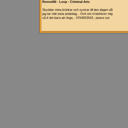
RonneliN - Loop - Criminal Arts
Skyddar mina brödrar och systrar till den dagen då
jag tar mitt sista andedag... Och om ni behöver mig
så é det bara att ringa... 0704053543...peace out