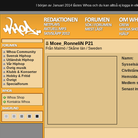
I början av Januari 2014 låstes Whoa och du kan alltså ej logga in ell
Mcee_RonneliN P21
Från Malmö / Skåne län / Sweden
Whoa Community
Svensk Hiphop
Namn:
Utländsk Hiphop
Vår Hiphop
Sysselsä
Övrig musik
Civilstån
Klubb & Konserter
Hobby & Fritid
Hemsida
Övrigt
Medlem 
Specialforum
Senast i
Whoa Shop
Kontakta Whoa