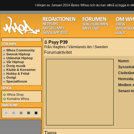
I början av Januari 2014 låstes Whoa och du kan alltså ej logga in ell
Psyy P39
Från Hagfors / Värmlands län / Sweden
Whoa Community
Forumaktivitet
Svensk Hiphop
Utländsk Hiphop
Namn:
Vår Hiphop
Övrig musik
Sysselsä
Klubb & Konserter
Civilstån
Hobby & Fritid
Övrigt
Hemsida
Specialforum
Medlem 
Senast i
Whoa Shop
Kontakta Whoa
Tjena.