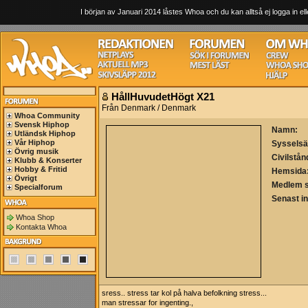
I början av Januari 2014 låstes Whoa och du kan alltså ej logga in ell
HållHuvudetHögt X21
Från Denmark / Denmark
Whoa Community
Svensk Hiphop
Namn:
Utländsk Hiphop
Vår Hiphop
Sysselsä
Övrig musik
Civilstån
Klubb & Konserter
Hobby & Fritid
Hemsida
Övrigt
Medlem 
Specialforum
Senast i
Whoa Shop
Kontakta Whoa
sress.. stress tar kol på halva befolkning stress...
man stressar for ingenting.,