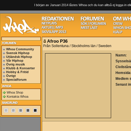
I början av Januari 2014 låstes Whoa och du kan alltså ej logga in ell
Afroo P36
Från Sollentuna / Stockholms län / Sweden
Whoa Community
Svensk Hiphop
Namn:
Utländsk Hiphop
Vår Hiphop
Sysselsä
Övrig musik
Civilstån
Klubb & Konserter
Hobby & Fritid
Hemsida
Övrigt
Medlem 
Specialforum
Senast i
Whoa Shop
Kontakta Whoa