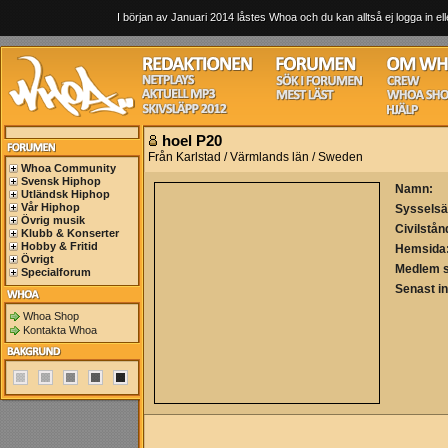
I början av Januari 2014 låstes Whoa och du kan alltså ej logga in ell
hoel P20
Från Karlstad / Värmlands län / Sweden
Whoa Community
Svensk Hiphop
Namn:
Utländsk Hiphop
Vår Hiphop
Sysselsä
Övrig musik
Civilstån
Klubb & Konserter
Hobby & Fritid
Hemsida
Övrigt
Medlem 
Specialforum
Senast i
Whoa Shop
Kontakta Whoa