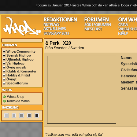
I början av Januari 2014 låstes Whoa och du kan alltså ej logga in ell
Perk_ X20
Från Sweden / Sweden
Whoa Community
Svensk Hiphop
Namn:
Utländsk Hiphop
Vår Hiphop
Sysselsä
Övrig musik
Civilstån
Klubb & Konserter
Hobby & Fritid
Hemsida
Övrigt
Medlem 
Specialforum
Senast i
Whoa Shop
Kontakta Whoa
"I häktet kan man trilla och göra sig illa"