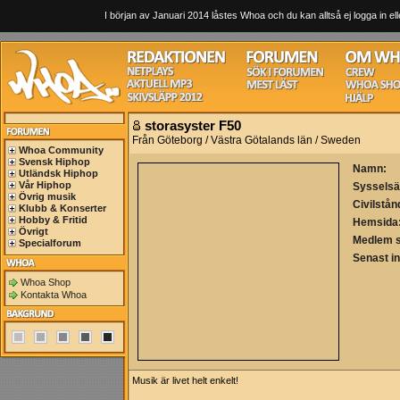
I början av Januari 2014 låstes Whoa och du kan alltså ej logga in ell
storasyster F50
Från Göteborg / Västra Götalands län / Sweden
Whoa Community
Svensk Hiphop
Namn:
Utländsk Hiphop
Vår Hiphop
Sysselsä
Övrig musik
Civilstån
Klubb & Konserter
Hobby & Fritid
Hemsida
Övrigt
Medlem 
Specialforum
Senast i
Whoa Shop
Kontakta Whoa
Musik är livet helt enkelt!