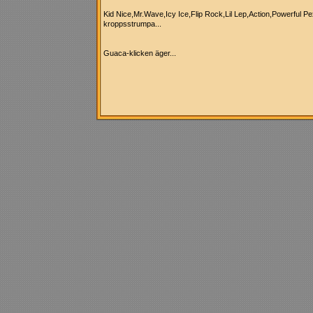
Kid Nice,Mr.Wave,Icy Ice,Flip Rock,Lil Lep,Action,Powerful P
kroppsstrumpa...
Guaca-klicken äger...