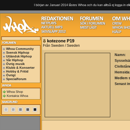
I början av Januari 2014 låstes Whoa och du kan alltså ej logga in ell
kotezone P19
Från Sweden / Sweden
Whoa Community
Svensk Hiphop
Namn:
Utländsk Hiphop
Vår Hiphop
Sysselsä
Övrig musik
Civilstån
Klubb & Konserter
Hobby & Fritid
Hemsida
Övrigt
Medlem 
Specialforum
Senast i
Whoa Shop
Kontakta Whoa