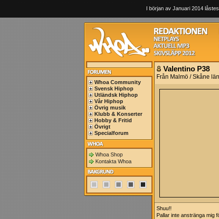
I början av Januari 2014 låstes
Valentino P38
Från Malmö / Skåne lä
Whoa Community
Svensk Hiphop
Utländsk Hiphop
Vår Hiphop
Övrig musik
Klubb & Konserter
Hobby & Fritid
Övrigt
Specialforum
Whoa Shop
Kontakta Whoa
Shuu!!
Pallar inte anstränga mig f