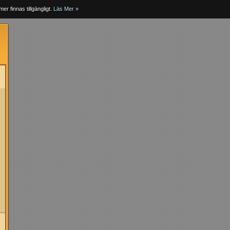
er finnas tillgängligt.
Läs Mer »