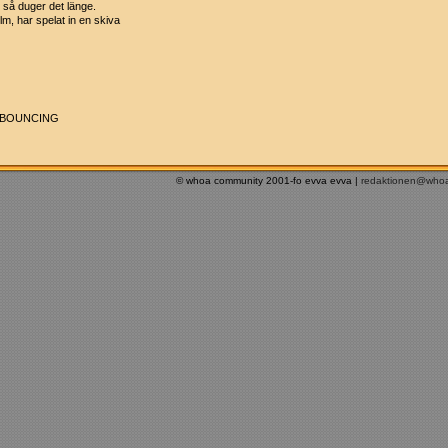
t så duger det länge.
lm, har spelat in en skiva
 BOUNCING
© whoa community 2001-fo evva evva |
redaktionen@who