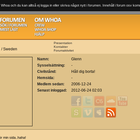
 Whoa och du kan alltså ej logga in eller skriva något nytt i forumen. Innehåll i forum osv komm
Presentation
Kontakter
n / Sweden
Forumaktivitet
Namn:
Glenn
Sysselsättning:
-
Civilstånd:
Håll dig borta!
Hemsida:
-
Medlem sedan:
2006-12-24
Senast inloggad:
2012-06-24 02:03
ör min sida..haha!