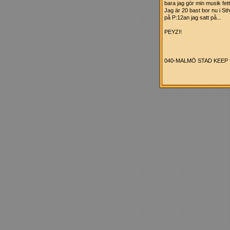
bara jag gör min musik fet
Jag är 20 bast bor nu i Sth
på P:12an jag satt på...
PEYZ!!
040-MALMÖ STAD KEEP