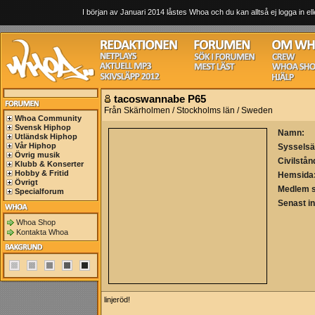
I början av Januari 2014 låstes Whoa och du kan alltså ej logga in ell
tacoswannabe P65
Från Skärholmen / Stockholms län / Sweden
Whoa Community
Svensk Hiphop
Namn:
Utländsk Hiphop
Vår Hiphop
Sysselsä
Övrig musik
Civilstån
Klubb & Konserter
Hobby & Fritid
Hemsida
Övrigt
Medlem 
Specialforum
Senast i
Whoa Shop
Kontakta Whoa
linjeröd!