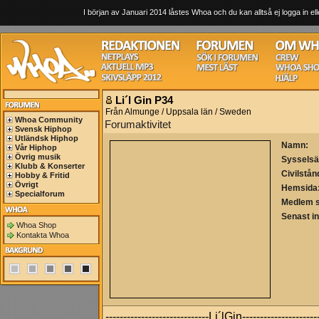
I början av Januari 2014 låstes Whoa och du kan alltså ej logga in ell
Li´l Gin P34
Från Almunge / Uppsala län / Sweden
Whoa Community
Forumaktivitet
Svensk Hiphop
Utländsk Hiphop
Namn:
Vår Hiphop
Övrig musik
Sysselsä
Klubb & Konserter
Civilstån
Hobby & Fritid
Övrigt
Hemsida
Specialforum
Medlem 
Senast i
Whoa Shop
Kontakta Whoa
-----------------------------Li´lGin----------------------