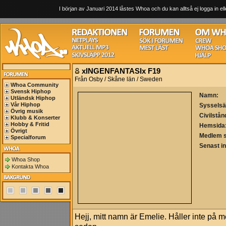
I början av Januari 2014 låstes Whoa och du kan alltså ej logga in ell
xINGENFANTASIx F19
Från Osby / Skåne län / Sweden
Whoa Community
Svensk Hiphop
Namn:
Utländsk Hiphop
Vår Hiphop
Sysselsä
Övrig musik
Civilstån
Klubb & Konserter
Hobby & Fritid
Hemsida
Övrigt
Medlem 
Specialforum
Senast i
Whoa Shop
Kontakta Whoa
Hejj, mitt namn är Emelie. Håller inte på me