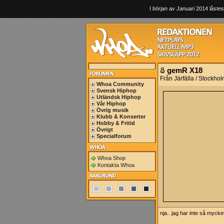
I början av Januari 2014 låstes
gemR X18
Från Järfälla / Stockho
Whoa Community
Svensk Hiphop
Utländsk Hiphop
Vår Hiphop
Övrig musik
Klubb & Konserter
Hobby & Fritid
Övrigt
Specialforum
Whoa Shop
Kontakta Whoa
nja.. jag har inte så mycke