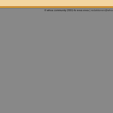
© whoa community 2001-fo evva evva |
redaktionen@who