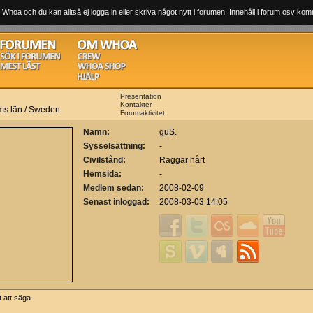
 Whoa och du kan alltså ej logga in eller skriva något nytt i forumen. Innehåll i forum osv komm
Presentation
Kontakter
lms län / Sweden
Forumaktivitet
Namn:
guS.
Sysselsättning:
-
Civilstånd:
Raggar hårt
Hemsida:
-
Medlem sedan:
2008-02-09
Senast inloggad:
2008-03-03 14:05
t att säga