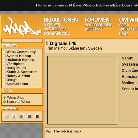
I början av Januari 2014 låstes Whoa och du kan alltså ej logga in ell
Digitalis F46
Från Malmö / Skåne län / Sweden
Whoa Community
Svensk Hiphop
Namn:
Utländsk Hiphop
Vår Hiphop
Sysselsä
Övrig musik
Civilstån
Klubb & Konserter
Hobby & Fritid
Hemsida
Övrigt
Medlem 
Specialforum
Senast i
Whoa Shop
Kontakta Whoa
Yep! The bitch iz back.