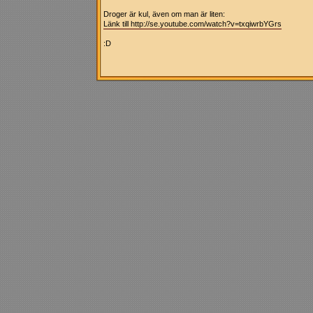
Droger är kul, även om man är liten:
Länk till http://se.youtube.com/watch?v=txqiwrbYGrs
:D