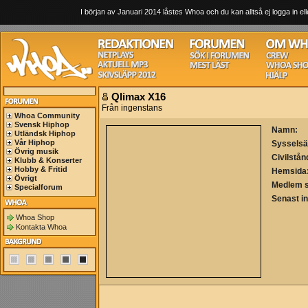
I början av Januari 2014 låstes Whoa och du kan alltså ej logga in ell
Qlimax X16
Från ingenstans
Whoa Community
Svensk Hiphop
Namn:
Utländsk Hiphop
Vår Hiphop
Sysselsä
Övrig musik
Civilstån
Klubb & Konserter
Hobby & Fritid
Hemsida
Övrigt
Medlem 
Specialforum
Senast i
Whoa Shop
Kontakta Whoa