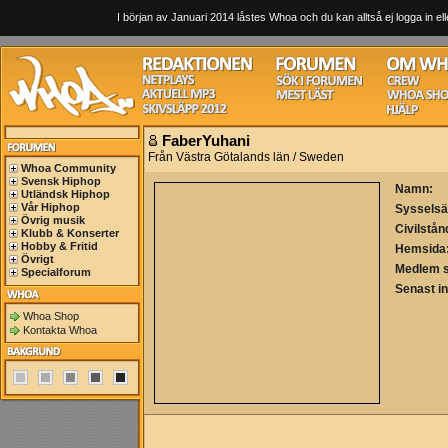
I början av Januari 2014 låstes Whoa och du kan alltså ej logga in ell
FaberYuhani
Från Västra Götalands län / Sweden
Whoa Community
Svensk Hiphop
Namn:
Utländsk Hiphop
Vår Hiphop
Sysselsä
Övrig musik
Civilstån
Klubb & Konserter
Hobby & Fritid
Hemsida
Övrigt
Medlem 
Specialforum
Senast i
Whoa Shop
Kontakta Whoa