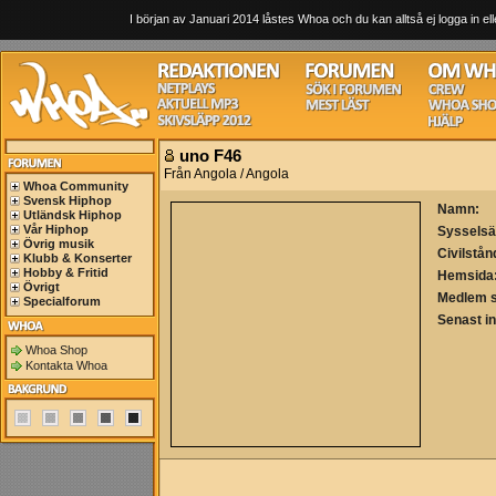
I början av Januari 2014 låstes Whoa och du kan alltså ej logga in ell
uno F46
Från Angola / Angola
Whoa Community
Svensk Hiphop
Namn:
Utländsk Hiphop
Vår Hiphop
Sysselsä
Övrig musik
Civilstån
Klubb & Konserter
Hobby & Fritid
Hemsida
Övrigt
Medlem 
Specialforum
Senast i
Whoa Shop
Kontakta Whoa