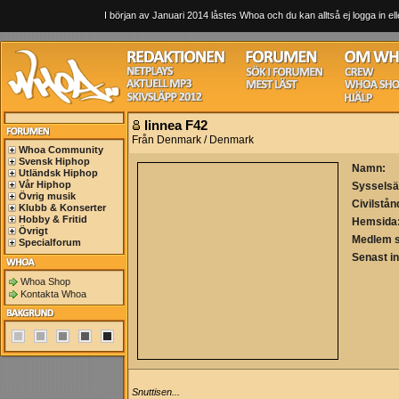
I början av Januari 2014 låstes Whoa och du kan alltså ej logga in ell
linnea F42
Från Denmark / Denmark
Whoa Community
Svensk Hiphop
Namn:
Utländsk Hiphop
Vår Hiphop
Sysselsä
Övrig musik
Civilstån
Klubb & Konserter
Hobby & Fritid
Hemsida
Övrigt
Medlem 
Specialforum
Senast i
Whoa Shop
Kontakta Whoa
Snuttisen...