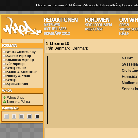
I början av Januari 2014 låstes Whoa och du kan alltså ej logga in ell
Broms10
Från Denmark / Denmark
Whoa Community
Svensk Hiphop
Namn:
Utländsk Hiphop
Vår Hiphop
Sysselsä
Övrig musik
Civilstån
Klubb & Konserter
Hobby & Fritid
Hemsida
Övrigt
Medlem 
Specialforum
Senast i
Whoa Shop
Kontakta Whoa