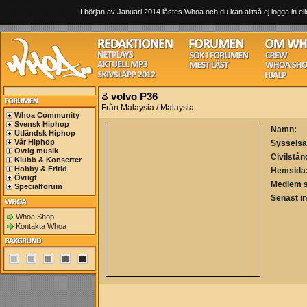
I början av Januari 2014 låstes Whoa och du kan alltså ej logga in ell
volvo P36
Från Malaysia / Malaysia
Whoa Community
Svensk Hiphop
Namn:
Utländsk Hiphop
Vår Hiphop
Sysselsä
Övrig musik
Civilstån
Klubb & Konserter
Hobby & Fritid
Hemsida
Övrigt
Medlem 
Specialforum
Senast i
Whoa Shop
Kontakta Whoa