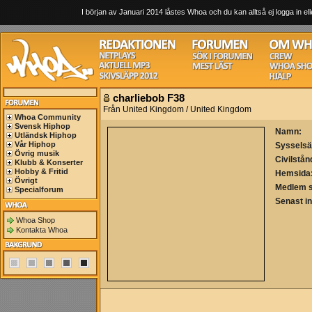
I början av Januari 2014 låstes Whoa och du kan alltså ej logga in ell
charliebob F38
Från United Kingdom / United Kingdom
Whoa Community
Svensk Hiphop
Namn:
Utländsk Hiphop
Vår Hiphop
Sysselsä
Övrig musik
Civilstån
Klubb & Konserter
Hobby & Fritid
Hemsida
Övrigt
Medlem 
Specialforum
Senast i
Whoa Shop
Kontakta Whoa