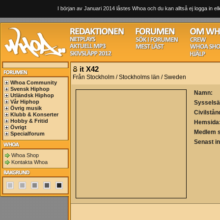
I början av Januari 2014 låstes Whoa och du kan alltså ej logga in ell
it X42
Från Stockholm / Stockholms län / Sweden
Whoa Community
Svensk Hiphop
Namn:
Utländsk Hiphop
Vår Hiphop
Sysselsä
Övrig musik
Civilstån
Klubb & Konserter
Hobby & Fritid
Hemsida
Övrigt
Medlem 
Specialforum
Senast i
Whoa Shop
Kontakta Whoa