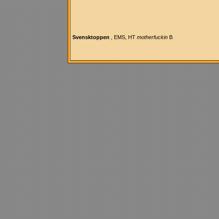
Svensktoppen
, EMS, HT
motherfuckin
B