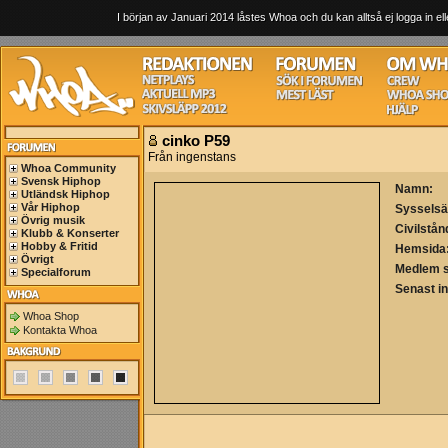
I början av Januari 2014 låstes Whoa och du kan alltså ej logga in ell
cinko P59
Från ingenstans
Whoa Community
Svensk Hiphop
Namn:
Utländsk Hiphop
Vår Hiphop
Sysselsä
Övrig musik
Civilstån
Klubb & Konserter
Hobby & Fritid
Hemsida
Övrigt
Medlem 
Specialforum
Senast i
Whoa Shop
Kontakta Whoa