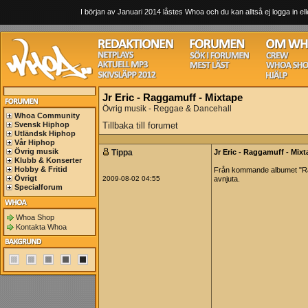
I början av Januari 2014 låstes Whoa och du kan alltså ej logga in ell
Jr Eric - Raggamuff - Mixtape
Övrig musik - Reggae & Dancehall
Whoa Community
Svensk Hiphop
Tillbaka till forumet
Utländsk Hiphop
Vår Hiphop
Övrig musik
Tippa
Jr Eric - Raggamuff - Mix
Klubb & Konserter
Hobby & Fritid
Från kommande albumet "Ragg
Övrigt
2009-08-02 04:55
avnjuta.
Specialforum
Whoa Shop
Kontakta Whoa