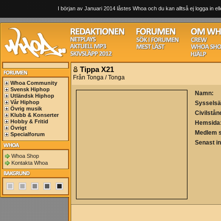
I början av Januari 2014 låstes Whoa och du kan alltså ej logga in ell
Tippa X21
Från Tonga / Tonga
Whoa Community
Svensk Hiphop
Namn:
Utländsk Hiphop
Vår Hiphop
Sysselsä
Övrig musik
Civilstån
Klubb & Konserter
Hobby & Fritid
Hemsida
Övrigt
Medlem 
Specialforum
Senast i
Whoa Shop
Kontakta Whoa