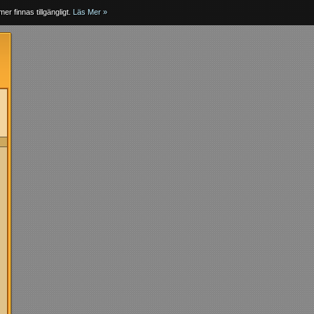
er finnas tillgängligt.
Läs Mer »