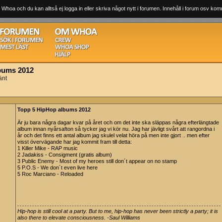
 Whoa och du kan alltså ej logga in eller skriva något nytt i forumen. Innehåll i forum osv komm
bums 2012
änt
Topp 5 HipHop albums 2012
Är ju bara några dagar kvar på året och om det inte ska släppas några efterlängtade
album innan nyårsafton så tycker jag vi kör nu. Jag har jävligt svårt att rangordna i
år och det finns ett antal album jag skulel velat höra på men inte gjort .. men efter
visst övervägande har jag kommit fram till detta:
1 Killer Mike - RAP music
2 Jadakiss - Consigment (gratis album)
3 Public Enemy - Most of my heroes still don´t appear on no stamp
5 P.O.S - We don´t even live here
5 Roc Marciano - Reloaded
Hip-hop is still cool at a party. But to me, hip-hop has never been strictly a party; it is
also there to elevate consciousness. -Saul Williams