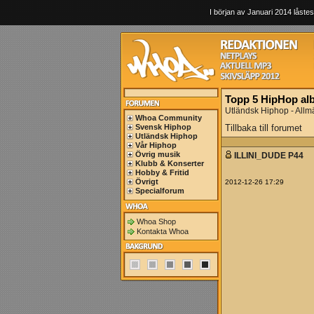
I början av Januari 2014 låstes
Topp 5 HipHop al
Utländsk Hiphop - Allm
Whoa Community
Svensk Hiphop
Tillbaka till forumet
Utländsk Hiphop
Vår Hiphop
Övrig musik
ILLINI_DUDE P44
Klubb & Konserter
Hobby & Fritid
Övrigt
2012-12-26 17:29
Specialforum
Whoa Shop
Kontakta Whoa