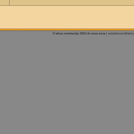
© whoa community 2001-fo evva evva |
redaktionen@who