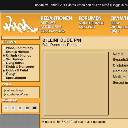
I början av Januari 2014 låstes Whoa och du kan alltså ej logga in ell
ILLINI_DUDE P44
Från Denmark / Denmark
Whoa Community
Svensk Hiphop
Namn:
Utländsk Hiphop
Vår Hiphop
Sysselsä
Övrig musik
Civilstån
Klubb & Konserter
Hobby & Fritid
Hemsida
Övrigt
Medlem 
Specialforum
Senast i
Whoa Shop
Kontakta Whoa
Hittade du hit ? Kul ! Feel free to ask questions