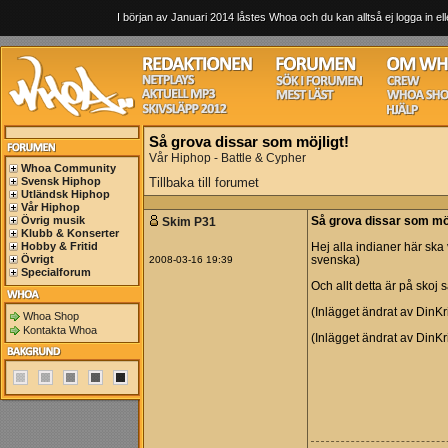
I början av Januari 2014 låstes Whoa och du kan alltså ej logga in ell
Så grova dissar som möjligt!
Vår Hiphop - Battle & Cypher
Whoa Community
Svensk Hiphop
Tillbaka till forumet
Utländsk Hiphop
Vår Hiphop
Övrig musik
Skim P31
Så grova dissar som möj
Klubb & Konserter
Hobby & Fritid
Hej alla indianer här ska
Övrigt
2008-03-16 19:39
svenska)
Specialforum
Och allt detta är på skoj så
(Inlägget ändrat av DinKr
Whoa Shop
Kontakta Whoa
(Inlägget ändrat av DinKr