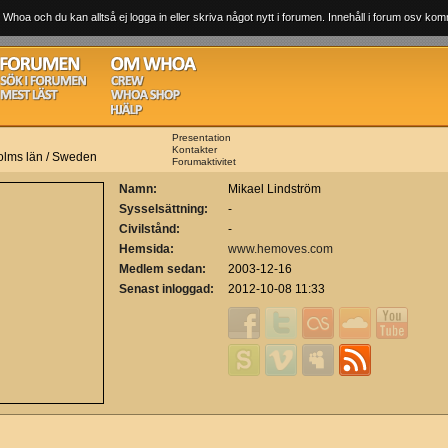
 Whoa och du kan alltså ej logga in eller skriva något nytt i forumen. Innehåll i forum osv komm
Presentation
Kontakter
olms län / Sweden
Forumaktivitet
Namn:
Mikael Lindström
Sysselsättning:
-
Civilstånd:
-
Hemsida:
www.hemoves.com
Medlem sedan:
2003-12-16
Senast inloggad:
2012-10-08 11:33