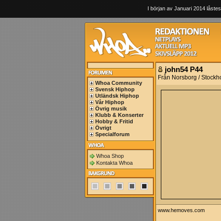
I början av Januari 2014 låstes
john54 P44
Från Norsborg / Stockh
Whoa Community
Svensk Hiphop
Utländsk Hiphop
Vår Hiphop
Övrig musik
Klubb & Konserter
Hobby & Fritid
Övrigt
Specialforum
Whoa Shop
Kontakta Whoa
www.hemoves.com