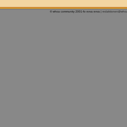
© whoa community 2001-fo evva evva |
redaktionen@who