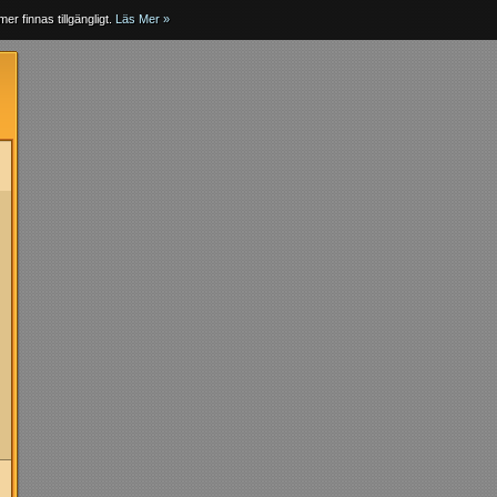
er finnas tillgängligt.
Läs Mer »