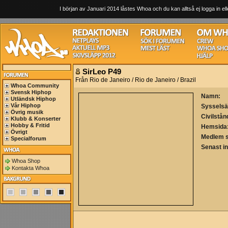
I början av Januari 2014 låstes Whoa och du kan alltså ej logga in ell
SirLeo P49
Från Rio de Janeiro / Rio de Janeiro / Brazil
Whoa Community
Svensk Hiphop
Namn:
Utländsk Hiphop
Vår Hiphop
Sysselsä
Övrig musik
Civilstån
Klubb & Konserter
Hobby & Fritid
Hemsida
Övrigt
Medlem 
Specialforum
Senast i
Whoa Shop
Kontakta Whoa