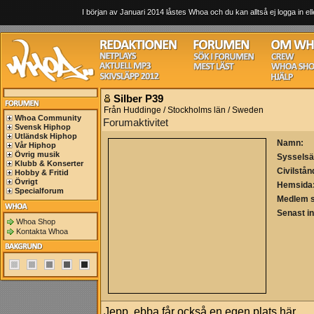
I början av Januari 2014 låstes Whoa och du kan alltså ej logga in ell
Silber P39
Från Huddinge / Stockholms län / Sweden
Whoa Community
Forumaktivitet
Svensk Hiphop
Utländsk Hiphop
Namn:
Vår Hiphop
Övrig musik
Sysselsä
Klubb & Konserter
Civilstån
Hobby & Fritid
Övrigt
Hemsida
Specialforum
Medlem 
Senast i
Whoa Shop
Kontakta Whoa
Jepp, ebba får också en egen plats här.