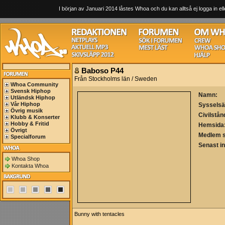
I början av Januari 2014 låstes Whoa och du kan alltså ej logga in ell
Baboso P44
Från Stockholms län / Sweden
Whoa Community
Svensk Hiphop
Namn:
Utländsk Hiphop
Vår Hiphop
Sysselsä
Övrig musik
Civilstån
Klubb & Konserter
Hobby & Fritid
Hemsida
Övrigt
Medlem 
Specialforum
Senast i
Whoa Shop
Kontakta Whoa
Bunny with tentacles