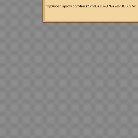
http://open.spotify.com/track/5mdDzJBkQ7Gz7ePDCB397w