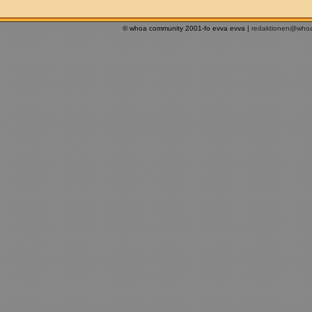
© whoa community 2001-fo evva evva |
redaktionen@who