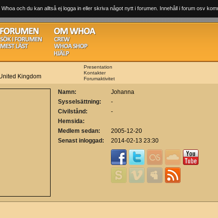
 Whoa och du kan alltså ej logga in eller skriva något nytt i forumen. Innehåll i forum osv komm
Presentation
Kontakter
 United Kingdom
Forumaktivitet
Namn:
Johanna
Sysselsättning:
-
Civilstånd:
-
Hemsida:
Medlem sedan:
2005-12-20
Senast inloggad:
2014-02-13 23:30