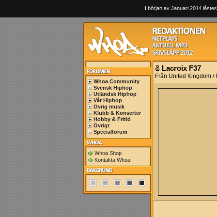
I början av Januari 2014 låstes
Lacroix F37
Från United Kingdom /
Whoa Community
Svensk Hiphop
Utländsk Hiphop
Vår Hiphop
Övrig musik
Klubb & Konserter
Hobby & Fritid
Övrigt
Specialforum
Whoa Shop
Kontakta Whoa