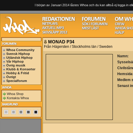
I början av Januari 2014 låstes Whoa och du kan alltså ej logga in ell
MONAD P34
Från Hägersten / Stockholms län / Sweden
Whoa Community
Svensk Hiphop
Namn:
Utländsk Hiphop
Vår Hiphop
Sysselsä
Övrig musik
Civilstån
Klubb & Konserter
Hobby & Fritid
Hemsida
Övrigt
Medlem 
Specialforum
Senast i
Whoa Shop
Kontakta Whoa