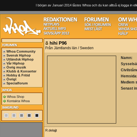
I början av Januari 2014 låstes Whoa och du kan alltså ej logga in ell
hihi P96
Från Jämtlands län / Sweden
Whoa Community
Svensk Hiphop
Namn:
Utländsk Hiphop
Vår Hiphop
Sysselsä
Övrig musik
Civilstån
Klubb & Konserter
Hobby & Fritid
Hemsida
Övrigt
Medlem 
Specialforum
Senast i
Whoa Shop
Kontakta Whoa
R.delajjt