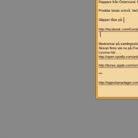
Rappare från Östersund. 
Proddar beats också. Vad 
Släpper låtar på
http://facebook.com/Gor
Medverkar på samlingsski
Skivan finns ute nu på iTu
Lyssna här . . .
http://open.spotify.com/
http://itunes.apple.com/
***
http://tagesbananlager.co