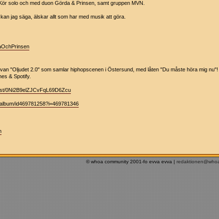
Kör solo och med duon Görda & Prinsen, samt gruppen MVN.
kan jag säga, älskar allt som har med musik att göra.
daOchPrinsen
van "Oljudet 2.0" som samlar hiphopscenen i Östersund, med låten "Du måste höra mig nu"!
nes & Spotify.
artist/0Ni2B9elZJCvFqL69D6Zcu
se/album/id469781258?i=469781346
m
© whoa community 2001-fo evva evva |
redaktionen@who