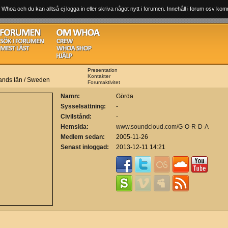
 Whoa och du kan alltså ej logga in eller skriva något nytt i forumen. Innehåll i forum osv komm
Presentation
Kontakter
lands län / Sweden
Forumaktivitet
Namn:
Görda
Sysselsättning:
-
Civilstånd:
-
Hemsida:
www.soundcloud.com/G-O-R-D-A
Medlem sedan:
2005-11-26
Senast inloggad:
2013-12-11 14:21