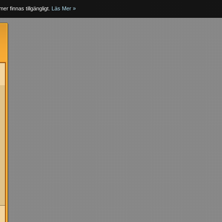
er finnas tillgängligt.
Läs Mer »