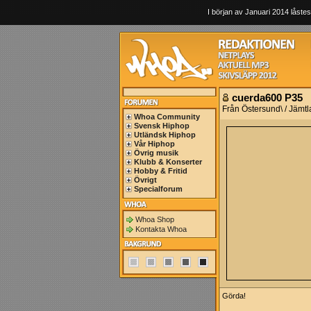
I början av Januari 2014 låstes
cuerda600 P35
Från Östersund\ / Jämt
Whoa Community
Svensk Hiphop
Utländsk Hiphop
Vår Hiphop
Övrig musik
Klubb & Konserter
Hobby & Fritid
Övrigt
Specialforum
Whoa Shop
Kontakta Whoa
Görda!