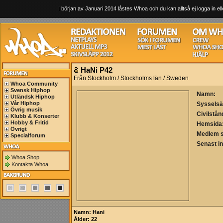
I början av Januari 2014 låstes Whoa och du kan alltså ej logga in ell
HaNi P42
Från Stockholm / Stockholms län / Sweden
Whoa Community
Svensk Hiphop
Namn:
Utländsk Hiphop
Vår Hiphop
Sysselsä
Övrig musik
Civilstån
Klubb & Konserter
Hobby & Fritid
Hemsida
Övrigt
Medlem 
Specialforum
Senast i
Whoa Shop
Kontakta Whoa
Namn: Hani
Ålder: 22