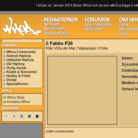
I början av Januari 2014 låstes Whoa och du kan alltså ej logga in ell
Fabito P26
Från Viña del Mar / Valparaíso / Chile
Whoa Community
Svensk Hiphop
Namn:
Utländsk Hiphop
Vår Hiphop
Sysselsä
Övrig musik
Civilstån
Klubb & Konserter
Hobby & Fritid
Hemsida
Övrigt
Medlem 
Specialforum
Senast i
Whoa Shop
Kontakta Whoa
under construction