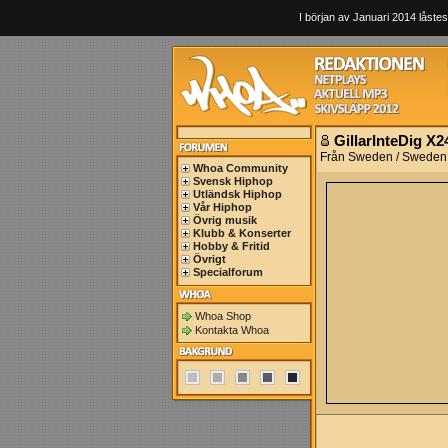
I början av Januari 2014 låstes
GillarInteDig X2
Från Sweden / Sweden
Whoa Community
Svensk Hiphop
Utländsk Hiphop
Vår Hiphop
Övrig musik
Klubb & Konserter
Hobby & Fritid
Övrigt
Specialforum
Whoa Shop
Kontakta Whoa