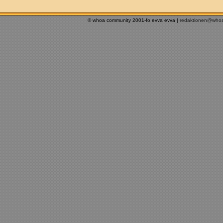
© whoa community 2001-fo evva evva |
redaktionen@who