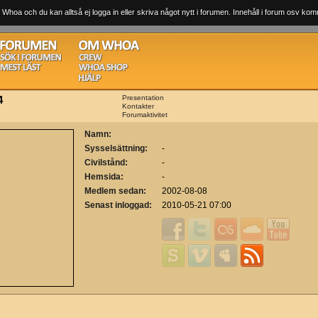
 Whoa och du kan alltså ej logga in eller skriva något nytt i forumen. Innehåll i forum osv komm
4
Presentation
Kontakter
Forumaktivitet
Namn:
Sysselsättning:
-
Civilstånd:
-
Hemsida:
-
Medlem sedan:
2002-08-08
Senast inloggad:
2010-05-21 07:00