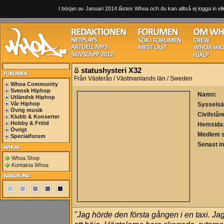
I början av Januari 2014 låstes Whoa och du kan alltså ej logga in ell
statushysteri X32
Från Västerås / Västmanlands län / Sweden
Whoa Community
Svensk Hiphop
Namn:
Utländsk Hiphop
Vår Hiphop
Sysselsä
Övrig musik
Civilstån
Klubb & Konserter
Hobby & Fritid
Hemsida
Övrigt
Medlem 
Specialforum
Senast i
Whoa Shop
Kontakta Whoa
"Jag hörde den första gången i en taxi. Jag