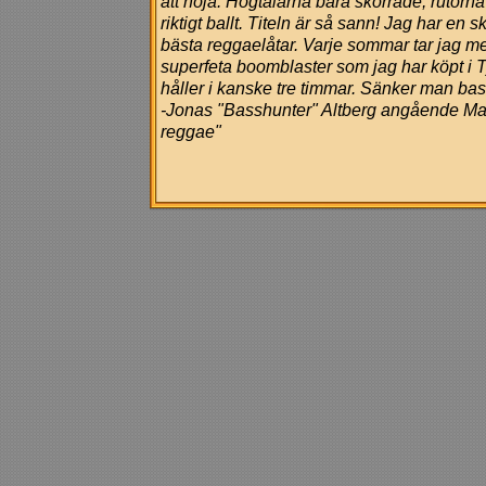
att höja. Högtalarna bara skorrade, rutorna
riktigt ballt. Titeln är så sann! Jag har en 
bästa reggaelåtar. Varje sommar tar jag me
superfeta boomblaster som jag har köpt i T
håller i kanske tre timmar. Sänker man bas
-Jonas "Basshunter" Altberg angående Ma
reggae"