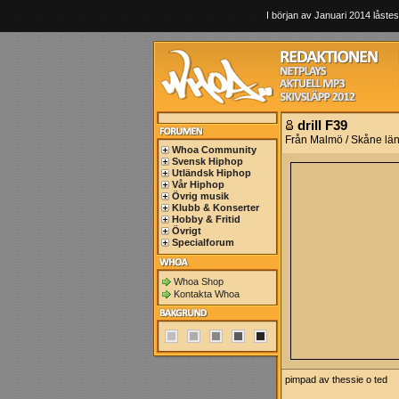
I början av Januari 2014 låstes
drill F39
Från Malmö / Skåne lä
Whoa Community
Svensk Hiphop
Utländsk Hiphop
Vår Hiphop
Övrig musik
Klubb & Konserter
Hobby & Fritid
Övrigt
Specialforum
Whoa Shop
Kontakta Whoa
pimpad av thessie o ted