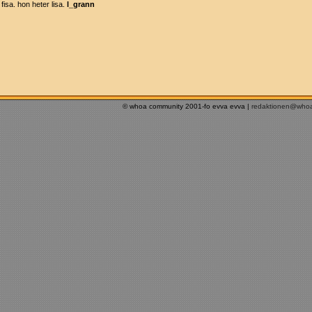
fisa. hon heter lisa.
l_grann
© whoa community 2001-fo evva evva |
redaktionen@who