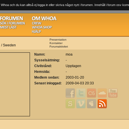
 Whoa och du kan alltså ej logga in eller skriva något nytt i forumen. Innehåll i forum osv komm
Presentation
Kontakter
n / Sweden
Forumaktivitet
Namn:
moa
Sysselsättning:
-
Civilstånd:
Upptagen
Hemsida:
-
Medlem sedan:
2003-01-20
Senast inloggad:
2009-04-03 20:33