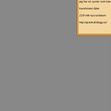
jag har en syster som kan 
kavehmani råder
21/9 mitt nya turdatum
http://grankull.blogg.se/