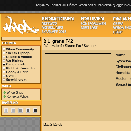
I början av Januari 2014 låstes Whoa och du kan alltså ej logga in ell
L_grann F42
Från Malmö / Skåne län / Sweden
Whoa Community
Svensk Hiphop
Namn:
Utländsk Hiphop
Vår Hiphop
Sysselsä
Övrig musik
Civilstån
Klubb & Konserter
Hobby & Fritid
Hemsida
Övrigt
Medlem 
Specialforum
Senast i
Whoa Shop
Kontakta Whoa
Mat är kärlek