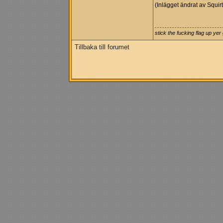
(Inlägget ändrat av Squir
stick the fucking flag up ye
Tillbaka till forumet