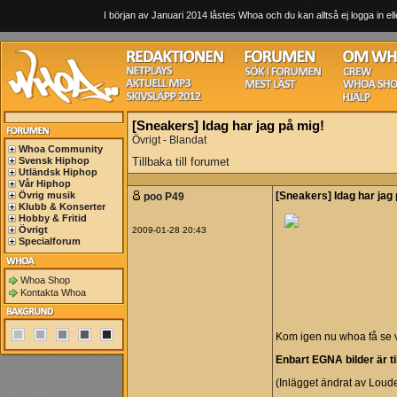
I början av Januari 2014 låstes Whoa och du kan alltså ej logga in ell
[Sneakers] Idag har jag på mig!
Övrigt - Blandat
Whoa Community
Svensk Hiphop
Tillbaka till forumet
Utländsk Hiphop
Vår Hiphop
Övrig musik
poo P49
[Sneakers] Idag har jag
Klubb & Konserter
Hobby & Fritid
Övrigt
2009-01-28 20:43
Specialforum
Whoa Shop
Kontakta Whoa
Kom igen nu whoa få se va
Enbart EGNA bilder är til
(Inlägget ändrat av Loud