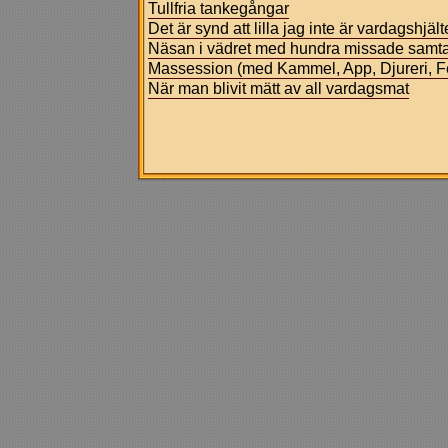
Tullfria tankegångar
Det är synd att lilla jag inte är vardagshjält
Näsan i vädret med hundra missade samta
Massession (med Kammel, App, Djureri, F
När man blivit mätt av all vardagsmat