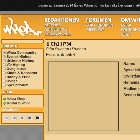
I början av Januari 2014 låstes Whoa och du kan alltså ej logga in ell
Ch1ll P34
Från Sweden / Sweden
Whoa Community
Forumaktivitet
Svensk Hiphop
Utländsk Hiphop
Namn:
Vår Hiphop
Övrig musik
Sysselsä
Klubb & Konserter
Civilstån
Hobby & Fritid
Övrigt
Hemsida
Specialforum
Medlem 
Senast i
Whoa Shop
Kontakta Whoa