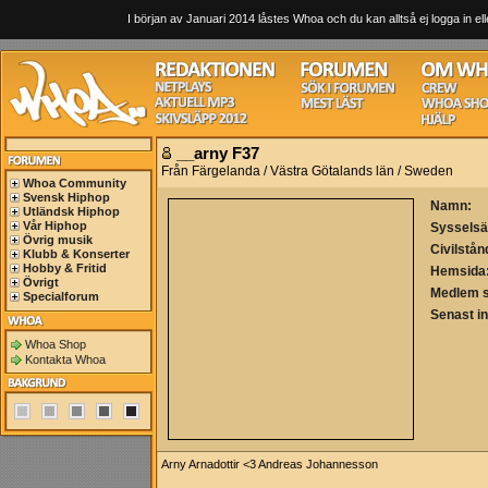
I början av Januari 2014 låstes Whoa och du kan alltså ej logga in ell
__arny F37
Från Färgelanda / Västra Götalands län / Sweden
Whoa Community
Svensk Hiphop
Namn:
Utländsk Hiphop
Vår Hiphop
Sysselsä
Övrig musik
Civilstån
Klubb & Konserter
Hobby & Fritid
Hemsida
Övrigt
Medlem 
Specialforum
Senast i
Whoa Shop
Kontakta Whoa
Arny Arnadottir <3 Andreas Johannesson