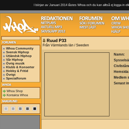
I början av Januari 2014 låstes Whoa och du kan alltså ej logga in ell
Ruud P33
Från Värmlands län / Sweden
Whoa Community
Svensk Hiphop
Namn:
Utländsk Hiphop
Vår Hiphop
Sysselsä
Övrig musik
Civilstån
Klubb & Konserter
Hobby & Fritid
Hemsida
Övrigt
Medlem 
Specialforum
Senast i
Whoa Shop
Kontakta Whoa