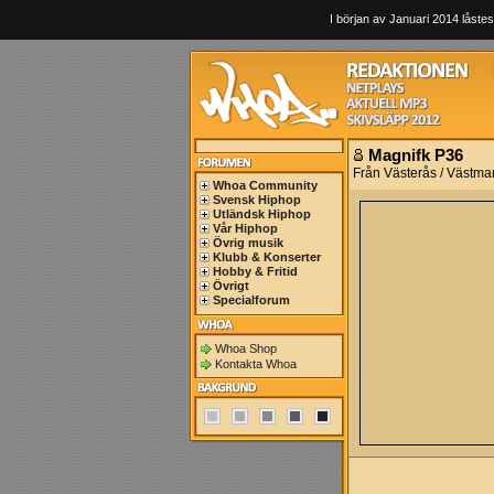
I början av Januari 2014 låstes
Magnifk P36
Från Västerås / Västma
Whoa Community
Svensk Hiphop
Utländsk Hiphop
Vår Hiphop
Övrig musik
Klubb & Konserter
Hobby & Fritid
Övrigt
Specialforum
Whoa Shop
Kontakta Whoa