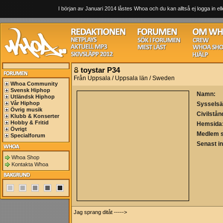
I början av Januari 2014 låstes Whoa och du kan alltså ej logga in ell
toystar P34
Från Uppsala / Uppsala län / Sweden
Whoa Community
Svensk Hiphop
Namn:
Utländsk Hiphop
Vår Hiphop
Sysselsä
Övrig musik
Civilstån
Klubb & Konserter
Hobby & Fritid
Hemsida
Övrigt
Medlem 
Specialforum
Senast i
Whoa Shop
Kontakta Whoa
Jag sprang ditåt ----->