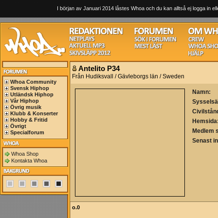
I början av Januari 2014 låstes Whoa och du kan alltså ej logga in ell
Antelito P34
Från Hudiksvall / Gävleborgs län / Sweden
Whoa Community
Svensk Hiphop
Namn:
Utländsk Hiphop
Vår Hiphop
Sysselsä
Övrig musik
Civilstån
Klubb & Konserter
Hobby & Fritid
Hemsida
Övrigt
Medlem 
Specialforum
Senast i
Whoa Shop
Kontakta Whoa
o.0